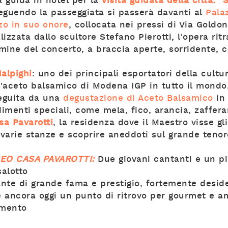
a guida in hotel per la
visita guidata della città: "
eguendo la passeggiata si passerà davanti al
Pala
zo in suo onore
, collocata nei pressi di Via Goldon
izzata dallo scultore Stefano Pierotti, l'opera rit
rmine del concerto, a braccia aperte, sorridente, c
alpighi
: uno dei principali esportatori della cult
l'aceto balsamico di Modena IGP in tutto il mond
seguita da una
degustazione di Aceto Balsamico
in 
imenti speciali, come mela, fico, arancia, zaffera
a Pavarotti
, la residenza dove il Maestro visse gli
 varie stanze e scoprire aneddoti sul grande tenor
EO CASA PAVAROTTI:
Due giovani cantanti e un pi
salotto
rante di grande fama e prestigio, fortemente desi
 ancora oggi un punto di ritrovo per gourmet e am
amento