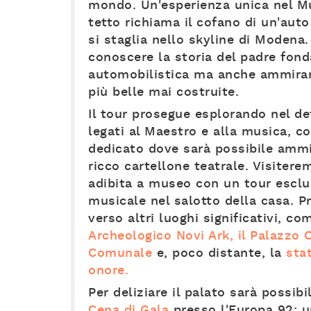
mondo. Un'esperienza unica nel Mu
tetto richiama il cofano di un'auto
si staglia nello skyline di Modena.
conoscere la storia del padre fond
automobilistica ma anche ammirar
più belle mai costruite.
Il tour prosegue esplorando nel det
legati al Maestro e alla musica, c
dedicato dove sarà possibile ammi
ricco cartellone teatrale. Visitere
adibita a museo con un tour esclu
musicale nel salotto della casa. 
verso altri luoghi significativi, co
Archeologico Novi Ark, il Palazzo 
Comunale
e, poco distante, la
sta
onore.
Per deliziare il palato sarà possib
Cena di Gala
presso l'Europa 92: u