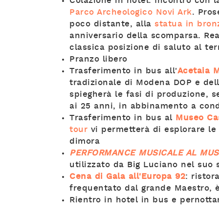
Colazione in hotel. Incontro con l
Parco Archeologico Novi Ark
. Pros
poco distante, alla
statua in bron
anniversario della scomparsa. Real
classica posizione di saluto al te
Pranzo libero
Trasferimento in bus all'
Acetaia M
tradizionale di Modena DOP e del
spiegherà le fasi di produzione, 
ai 25 anni, in abbinamento a cond
Trasferimento in bus al
Museo Cas
tour
vi permetterà di esplorare le
dimora
PERFORMANCE MUSICALE AL MUS
utilizzato da Big Luciano nel suo 
Cena di Gala all'Europa 92
: risto
frequentato dal grande Maestro, è
Rientro in hotel in bus e pernott