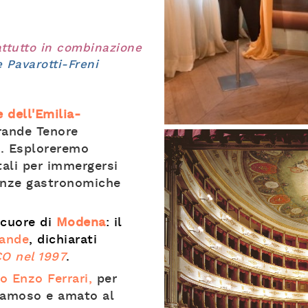
attutto in combinazione
 Pavarotti-Freni
 dell'Emilia-
rande Tenore
e. Esploreremo
tali per immergersi
lenze gastronomiche
l cuore di
Modena
: il
rande
, dichiarati
CO nel 1997
.
 Enzo Ferrari,
per
 famoso e amato al