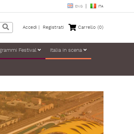
ENG
ITA
Accedi
Registrati
Carrello
(0)
grammi Festival
Italia in scena