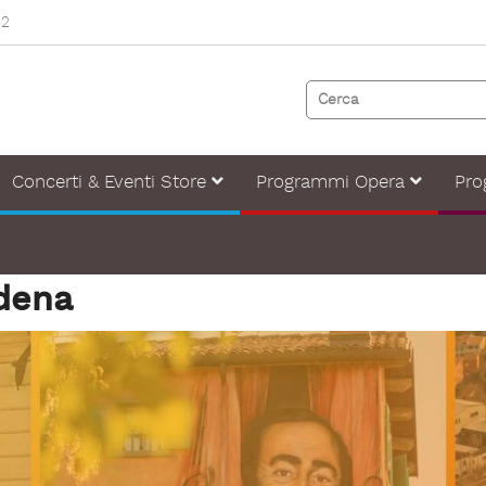
82
Concerti & Eventi Store
Programmi Opera
Pro
odena