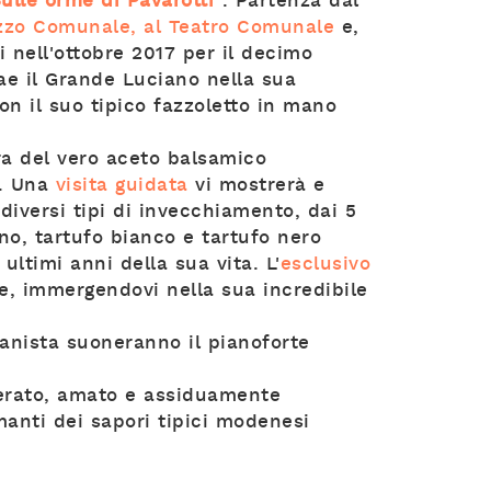
Sulle orme di Pavarotti"
. Partenza dal
zzo Comunale, al Teatro Comunale
e,
i nell'ottobre 2017 per il decimo
rae il Grande Luciano nella sua
on il suo tipico fazzoletto in mano
ura del vero aceto balsamico
o. Una
visita guidata
vi mostrerà e
diversi tipi di invecchiamento, dai 5
no, tartufo bianco e tartufo nero
 ultimi anni della sua vita. L'
esclusivo
e, immergendovi nella sua incredibile
anista suoneranno il pianoforte
derato, amato e assiduamente
anti dei sapori tipici modenesi