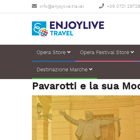
info@enjoylive.travel
+39 0721 2872
Opera Store
Opera Festival Store
Destinazione Marche
Pavarotti e la sua M