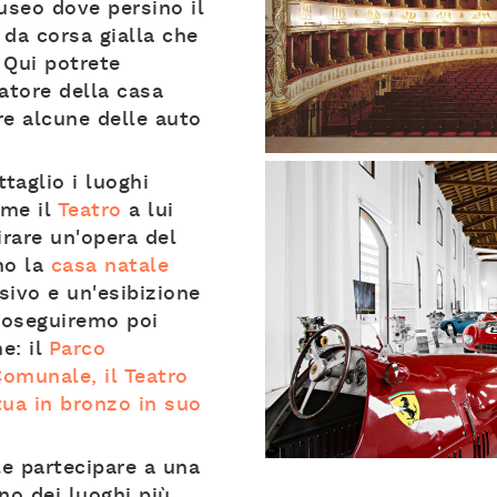
seo dove persino il
 da corsa gialla che
 Qui potrete
atore della casa
e alcune delle auto
taglio i luoghi
ome il
Teatro
a lui
rare un'opera del
mo la
casa natale
sivo e un'esibizione
Proseguiremo poi
me: il
Parco
Comunale, il Teatro
tua in bronzo in suo
ile partecipare a una
no dei luoghi più