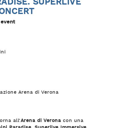
RADISE. SUPERLIVE
CONCERT
 event
ini
h
dazione Arena di Verona
orna all’
Arena di Verona
con una
ini Paradise
.
Superlive Immersive