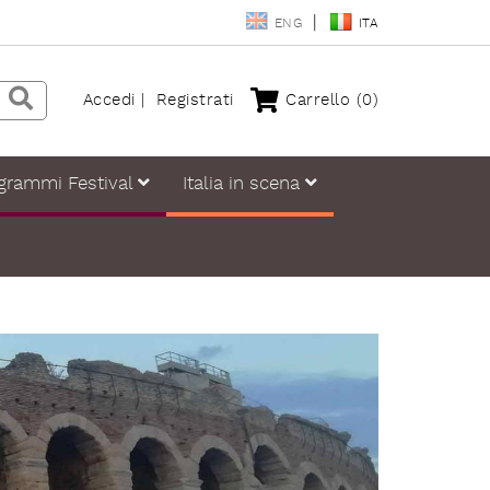
ENG
ITA
Accedi
Registrati
Carrello
(0)
grammi Festival
Italia in scena