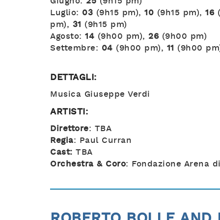
Giugno:
25
(9h15 pm)
Luglio:
03
(9h15 pm),
10
(9h15 pm),
16
(
pm),
31
(9h15 pm)
Agosto:
14
(9h00 pm),
26
(9h00 pm)
Settembre:
04
(9h00 pm),
11
(9h00 pm
DETTAGLI:
Musica Giuseppe Verdi
ARTISTI:
Direttore
: TBA
Regia
: Paul Curran
Cast:
TBA
Orchestra & Coro
: Fondazione Arena d
ROBERTO BOLLE AND 