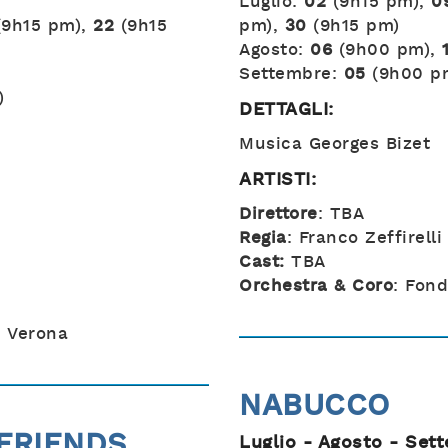
Luglio:
02
(9h15 pm),
0
9h15 pm),
22
(9h15
pm),
30
(9h15 pm)
Agosto:
06
(9h00 pm),
Settembre:
05
(9h00 p
)
DETTAGLI:
Musica Georges Bizet
ARTISTI:
Direttore
: TBA
Regia
: Franco Zeffirelli
Cast:
TBA
Orchestra & Coro
: Fon
i Verona
NABUCCO
FRIENDS
Luglio - Agosto - Set