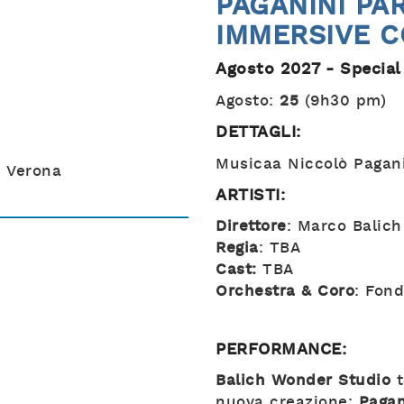
PAGANINI PA
IMMERSIVE 
Agosto 2027 - Special
Agosto:
25
(9h30 pm)
DETTAGLI:
Musicaa Niccolò Pagan
i Verona
ARTISTI:
Direttore
: Marco Balic
Regia
: TBA
Cast:
TBA
Orchestra & Coro
: Fon
PERFORMANCE:
Balich Wonder Studio
t
nuova creazione:
Pagan