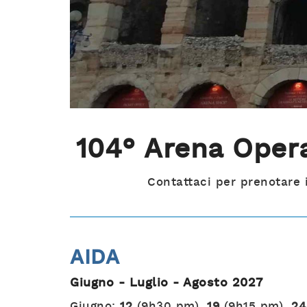
104° Arena Oper
Contattaci per prenotare i
AIDA
Giugno - Luglio - Agosto 2027
Giugno:
12
(9h30 pm),
19
(9h15 pm),
24