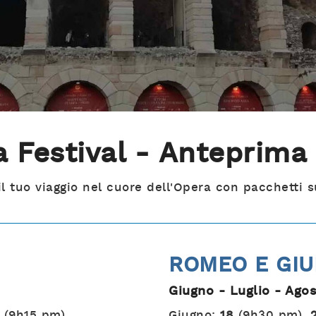
a Festival - Anteprim
l tuo viaggio nel cuore dell'Opera con pacchetti s
ROMEO E GIU
Giugno - Luglio - Ago
(9h15 pm)
Giugno:
18
(9h30 pm),