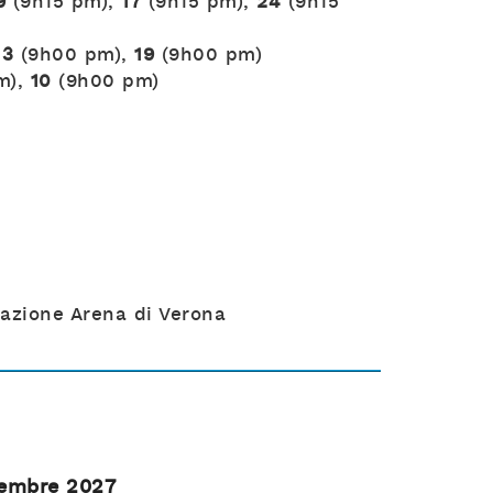
9
(9h15 pm),
17
(9h15 pm),
24
(9h15
13
(9h00 pm),
19
(9h00 pm)
m),
10
(9h00 pm)
dazione Arena di Verona
tembre 2027