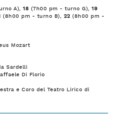
urno A),
18
(7h00 pm - turno G),
19
1
(8h00 pm - turno B),
22
(8h00 pm -
eus Mozart
ia Sardelli
ffaele Di Florio
stra e Coro del Teatro Lirico di