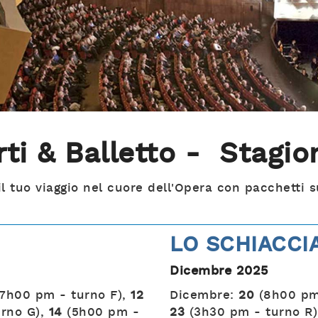
rti & Balletto - Stagi
l tuo viaggio nel cuore dell'Opera con pacchetti s
LO SCHIACCI
Dicembre 2025
7h00 pm - turno F),
12
Dicembre:
20
(8h00 pm
rno G),
14
(5h00 pm -
23
(3h30 pm - turno R