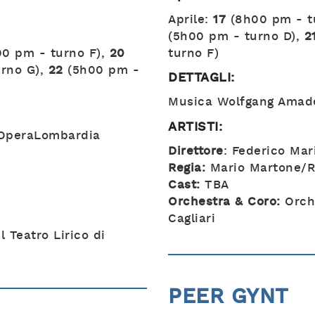
Aprile:
17
(8h00 pm - t
(5h00 pm - turno D),
2
0 pm - turno F),
20
turno F)
rno G),
22
(5h00 pm -
DETTAGLI:
Musica Wolfgang Amad
ARTISTI:
 OperaLombardia
Direttore
: Federico Mar
Regia:
Mario Martone/Ra
Cast:
TBA
Orchestra & Coro:
Orche
Cagliari
 Teatro Lirico di
PEER GYNT