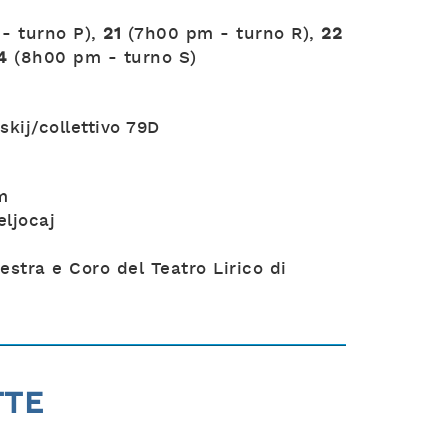
- turno P),
21
(7h00 pm - turno R),
22
4
(8h00 pm - turno S)
skij/collettivo 79D
m
eljocaj
stra e Coro del Teatro Lirico di
TTE