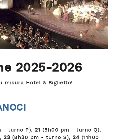
one 2025-2026
u misura Hotel & Biglietto!
ANOCI
 - turno P),
21
(5h00 pm - turno Q),
),
23
(8h30 pm - turno S),
24
(11h00