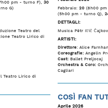
7h00 pm - turno F),
30
rno G)
Febbraio:
20
(8h00 pm 
(5h00 pm - turno Q),
2
DETTAGLI:
duzione Teatro del
Musica Pëtr Il'ič Čajkov
ione Teatro Lirico di
ARTISTI:
Direttore
: Alice Farnha
Coreografie:
Angelin Pr
Cast:
Ballet Preljocaj
Orchestra & Coro:
Orche
Cagliari
 Teatro Lirico di
COSÌ FAN TU
Aprile 2026