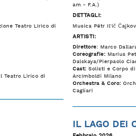
am - F.A.)
DETTAGLI:
one Teatro Lirico di
Musica Pëtr Il'ič Čajkov
ARTISTI:
Direttore
: Marco Dallar
Coreografie:
Marius Pet
Dalskaya/Pierpaolo Ciac
Cast:
Solisti e Corpo d
 Teatro Lirico di
Arcimboldi Milano
Orchestra & Coro:
Orche
Cagliari
IL LAGO DEI 
Febbraio 2026