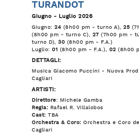
TURANDOT
Giugno - Luglio 2026
Giugno:
24
(8h00 pm - turno A),
25
(7h
(8h00 pm - turno C),
27
(7h00 pm - t
turno D),
30
(8h00 pm - F.A.)
Luglio:
01
(8h00 pm - F.A.),
02
(8h00 p
DETTAGLI:
Musica Giacomo Puccini - Nuova Produ
Cagliari
ARTISTI:
Direttore
: Michele Gamba
Regia:
Rafael R. Villalobos
Cast:
TBA
Orchestra & Coro:
Orchestra e Coro del
Cagliari