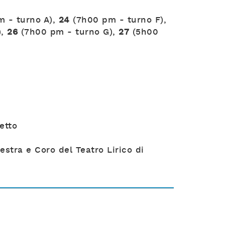
 - turno A),
24
(7h00 pm - turno F),
),
26
(7h00 pm - turno G),
27
(5h00
etto
stra e Coro del Teatro Lirico di