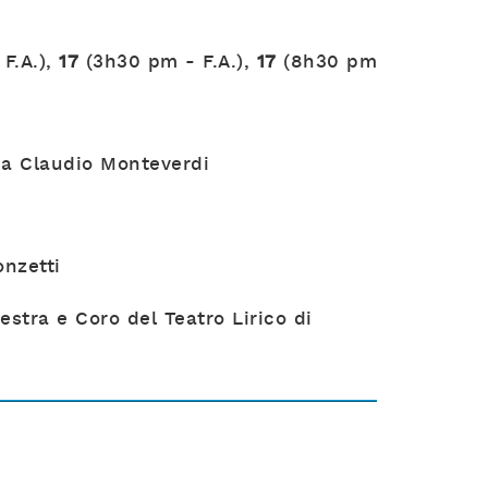
F.A.),
17
(3h30 pm - F.A.),
17
(8h30 pm
da Claudio Monteverdi
nzetti
stra e Coro del Teatro Lirico di