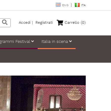
ENG
ITA
Accedi
Registrati
Carrello
(0)
grammi Festival
Italia in scena