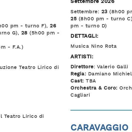
Settembre 2026
Settembre:
23
(8h00 pm
25
(8h00 pm - turno C
00 pm - turno F),
26
pm - turno D)
urno G),
28
(5h00 pm -
DETTAGLI:
Musica Nino Rota
m - F.A.)
ARTISTI:
Direttore
: Valerio Galli
zione Teatro Lirico di
Regia:
Damiano Michiel
Cast:
TBA
Orchestra & Coro:
Orche
Cagliari
 Teatro Lirico di
CARAVAGGIO