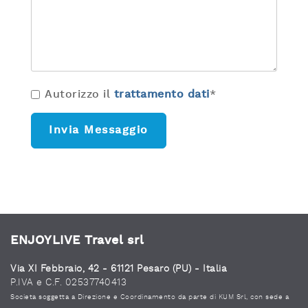
Autorizzo il
trattamento dati
*
ENJOYLIVE Travel srl
Via XI Febbraio, 42 - 61121 Pesaro (PU) - Italia
P.IVA e C.F. 02537740413
Società soggetta a Direzione e Coordinamento da parte di KUM Srl, con sede a