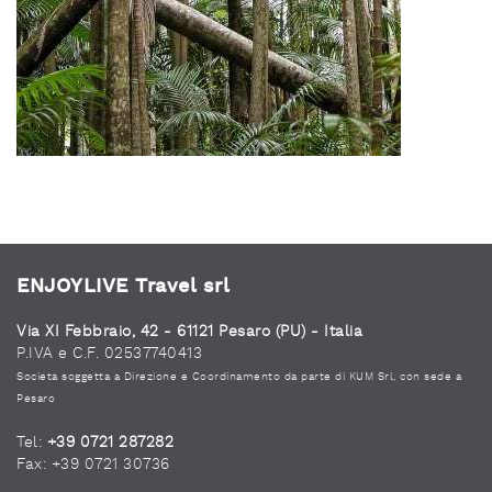
ENJOYLIVE Travel srl
Via XI Febbraio, 42 - 61121 Pesaro (PU) - Italia
P.IVA e C.F. 02537740413
Società soggetta a Direzione e Coordinamento da parte di KUM Srl, con sede a
Pesaro
Tel:
+39 0721 287282
Fax: +39 0721 30736